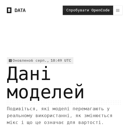
Спробувати OpenCode
6 серп.
10:49 UTC
,
Оновлено
Оновлено 6 серп., 10:49 UTC
Дані
6 серп.
10:49 UTC
моделей
Подивіться, які моделі перемагають у
реальному використанні, як змінюється
мікс і що це означає для вартості.