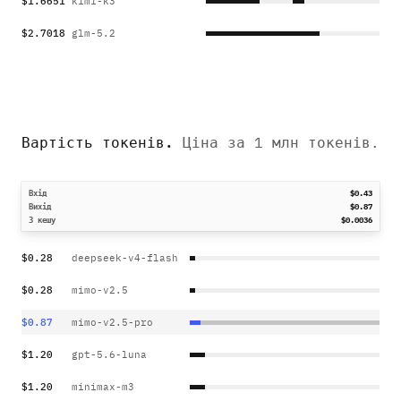
$1.6651
kimi-k3
$2.7018
glm-5.2
Вартість токенів
.
Ціна за 1 млн токенів.
Вхід
$0.43
Вихід
$0.87
З кешу
$0.0036
$0.28
deepseek-v4-flash
$0.28
mimo-v2.5
$0.87
mimo-v2.5-pro
$1.20
gpt-5.6-luna
$1.20
minimax-m3