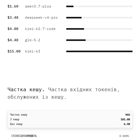
$1.60
qwen3.7-plus
$3.48
deepseek-v4-pro
$4.00
kimi-k2.7-code
$4.40
glm-5.2
$15.00
kimi-k3
Частка кешу
.
Частка вхідних токенів,
обслужених із кешу.
Частка кешу
96%
З кешу
181.8B
Без кешу
6.9B
СПІВВІДНОШЕННЯ
МОДЕЛЬ
0-100%