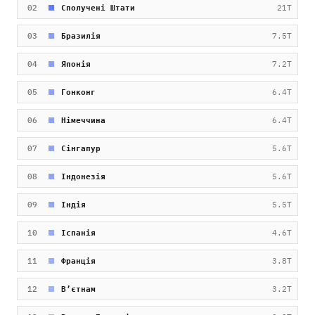
02
Сполучені Штати
21T
03
Бразилія
7.5T
04
Японія
7.2T
05
Гонконг
6.4T
06
Німеччина
6.4T
07
Сінгапур
5.6T
08
Індонезія
5.6T
09
Індія
5.5T
10
Іспанія
4.6T
11
Франція
3.8T
12
Вʼєтнам
3.2T