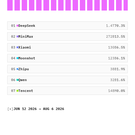
01
DeepSeek
1.4T
70.3
%
02
MiniMax
272B
13.5
%
03
Xiaomi
130B
6.5
%
04
Moonshot
123B
6.1
%
05
Zhipu
38B
1.9
%
06
Qwen
32B
1.6
%
07
Tencent
148M
0.0
%
[*]
JUN 12 2026 → AUG 6 2026