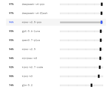
97%
deepseek-v4-pro
97%
deepseek-v4-flash
96%
mimo-v2.5-pro
95%
gpt-5.6-luna
95%
qwen3.7-plus
94%
mimo-v2.5
94%
minimax-m3
92%
kimi-k2.7-code
90%
kimi-k3
74%
glm-5.2