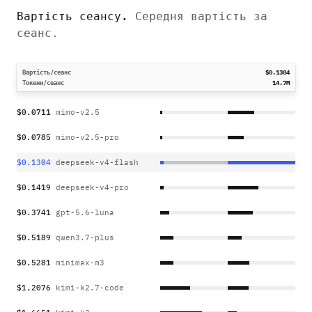
Вартість сеансу
.
Середня вартість за
сеанс.
Вартість/сеанс
$0.1304
Токени/сеанс
14.7M
$0.0711
mimo-v2.5
$0.0785
mimo-v2.5-pro
$0.1304
deepseek-v4-flash
$0.1419
deepseek-v4-pro
$0.3741
gpt-5.6-luna
$0.5189
qwen3.7-plus
$0.5281
minimax-m3
$1.2076
kimi-k2.7-code