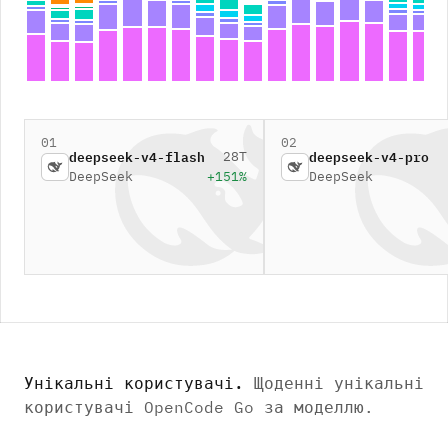
01
02
28T
deepseek-v4-flash
deepseek-v4-pro
DeepSeek
+151%
DeepSeek
Унікальні користувачі
.
Щоденні унікальні
користувачі OpenCode Go за моделлю.