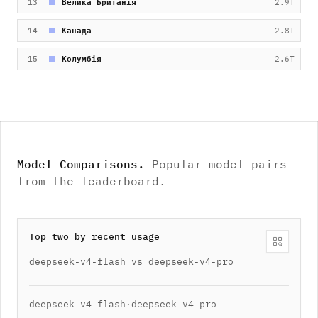
13
Велика Британія
2.9T
14
Канада
2.8T
15
Колумбія
2.6T
Model Comparisons
.
Popular model pairs
from the leaderboard.
Top two by recent usage
deepseek-v4-flash vs deepseek-v4-pro
deepseek-v4-flash
·
deepseek-v4-pro