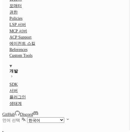
포매터
권한
Policies
LSP 서버
MCP 서버
ACP Support
에이전트 스킬
References
Custom Tools
개발
SDK
서버
플러그인
생태계
GitHub
Discord
언어 선택