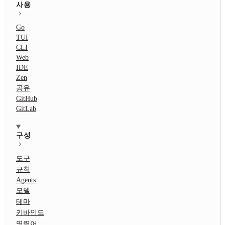
사용
Go
TUI
CLI
Web
IDE
Zen
공유
GitHub
GitLab
구성
도구
규칙
Agents
모델
테마
키바인드
명령어