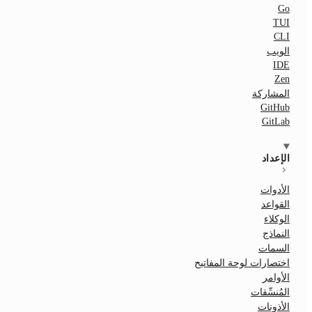
Go
TUI
CLI
الويب
IDE
Zen
المشاركة
GitHub
GitLab
الإعداد
الأدوات
القواعد
الوكلاء
النماذج
السمات
اختصارات لوحة المفاتيح
الأوامر
المُنسِّقات
الأذونات