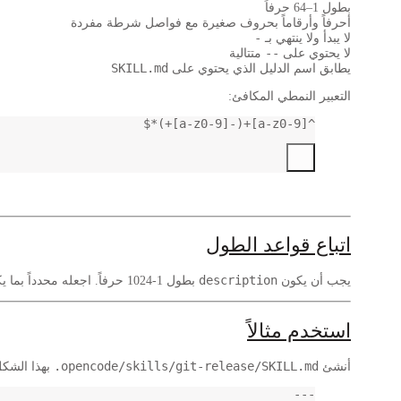
بطول 1–64 حرفاً
أحرفاً وأرقاماً بحروف صغيرة مع فواصل شرطة مفردة
-
لا يبدأ ولا ينتهي بـ
--
لا يحتوي على
متتالية
SKILL.md
يطابق اسم الدليل الذي يحتوي على
التعبير النمطي المكافئ:
^[a-z0-9]+(-[a-z0-9]+)*$
اتباع قواعد الطول
description
يجب أن يكون
بطول 1-1024 حرفاً. اجعله محدداً بما يكفي كي يختار الوكيل بشكل صحيح.
استخدم مثالاً
.opencode/skills/git-release/SKILL.md
أنشئ
بهذا الشكل
---