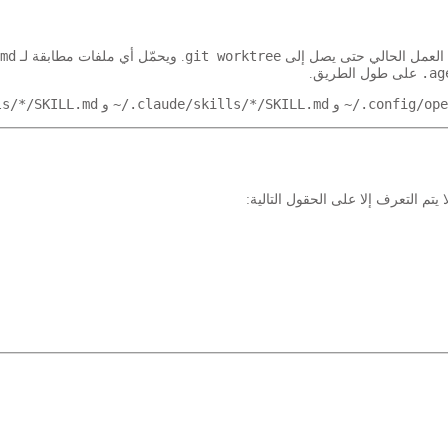
md
git worktree
. ويحمّل أي ملفات مطابقة لـ
.ag
على طول الطريق.
ls/*/SKILL.md
~/.claude/skills/*/SKILL.md
~/.config/ope
و
و