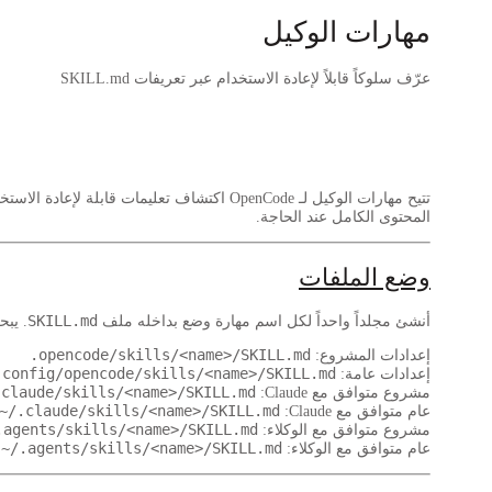
مهارات الوكيل
عرّف سلوكاً قابلاً لإعادة الاستخدام عبر تعريفات SKILL.md
تتيح مهارات الوكيل لـ OpenCode اكتشاف تعليمات قابلة لإعادة الاستخدام من مستودعك أو من دليل المنزل. تُحمَّل المهارات عند الطلب عبر أداة
المحتوى الكامل عند الحاجة.
وضع الملفات
SKILL.md
أنشئ مجلداً واحداً لكل اسم مهارة وضع بداخله ملف
. يبحث OpenCode في 
.opencode/skills/<name>/SKILL.md
إعدادات المشروع:
.config/opencode/skills/<name>/SKILL.md
إعدادات عامة:
.claude/skills/<name>/SKILL.md
مشروع متوافق مع Claude:
~/.claude/skills/<name>/SKILL.md
عام متوافق مع Claude:
.agents/skills/<name>/SKILL.md
مشروع متوافق مع الوكلاء:
~/.agents/skills/<name>/SKILL.md
عام متوافق مع الوكلاء: