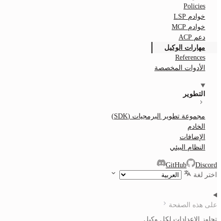
Policies
خوادم LSP
خوادم MCP
دعم ACP
مهارات الوكيل
References
الأدوات المخصصة
التطوير
مجموعة تطوير البرمجيات (SDK)
الخادم
الإضافات
النظام البيئي
GitHub
Discord
اختر لغة
على هذه الصفحة
تجاوز الإعدادات لكل وكيل