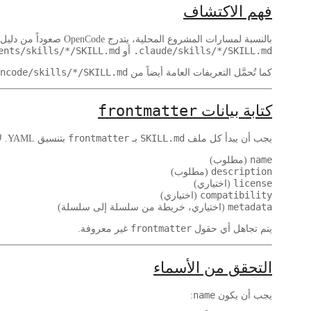
فهم الاكتشاف
بالنسبة لمسارات المشروع المحلية، يتدرج OpenCode صعوداً من دليل العمل الحالي حتى يصل إلى
ents/skills/*/SKILL.md
.claude/skills/*/SKILL.md
أو
ncode/skills/*/SKILL.md
كما تُحمَّل التعريفات العامة أيضاً من
كتابة بيانات
frontmatter
frontmatter
SKILL.md
يجب أن يبدأ كل ملف
بـ
بتنسيق YAML. لا يتم التعرف إلا على الحقول التالية:
name
(مطلوب)
description
(مطلوب)
license
(اختياري)
compatibility
(اختياري)
metadata
(اختياري، خريطة من سلسلة إلى سلسلة)
frontmatter
يتم تجاهل أي حقول
غير معروفة.
التحقق من الأسماء
name
يجب أن يكون
: