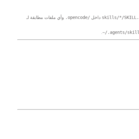
.opencode/
skills/*/SKILL.
داخل
وأي ملفات مطابقة لـ
~/.agents/skil
.