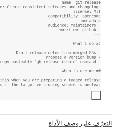
name
: 
git-release
n
: 
Create consistent releases and changelogs
license
: 
MIT
compatibility
: 
opencode
:
metadata
audience
: 
maintainers
workflow
: 
github
---
## What I do
 Draft release notes from merged PRs
-
 Propose a version bump
-
`gh release create`
 command
 Provide a copy-pasteable 
-
## When to use me
this when you are preparing a tagged release.
s if the target versioning scheme is unclear.
التعرّف على وصف الأداة