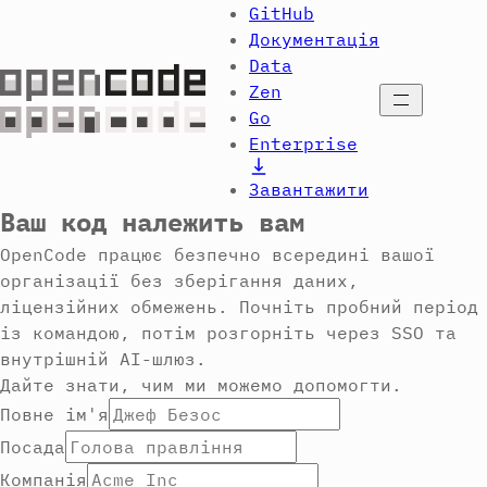
GitHub
Документація
Data
Zen
Відкрити
Go
Enterprise
Завантажити
Ваш код належить вам
OpenCode працює безпечно всередині вашої
організації без зберігання даних,
ліцензійних обмежень. Почніть пробний період
із командою, потім розгорніть через SSO та
внутрішній AI-шлюз.
Дайте знати, чим ми можемо допомогти.
Повне ім'я
Посада
Компанія