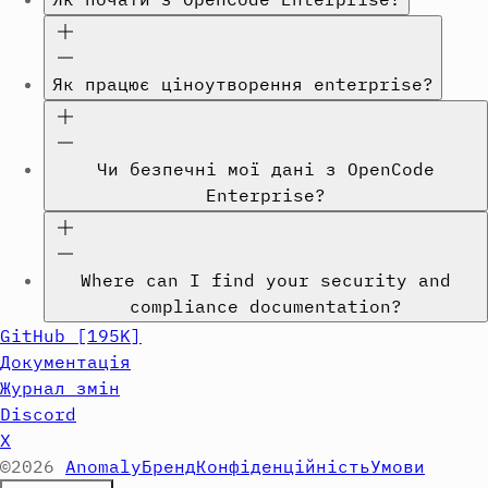
Як працює ціноутворення enterprise?
Чи безпечні мої дані з OpenCode
Enterprise?
Where can I find your security and
compliance documentation?
GitHub
[
195K
]
Документація
Журнал змін
Discord
X
©
2026
Anomaly
Бренд
Конфіденційність
Умови