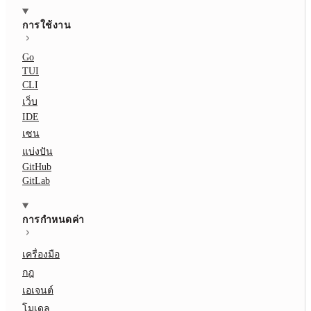
การใช้งาน
Go
TUI
CLI
เว็บ
IDE
เซน
แบ่งปัน
GitHub
GitLab
การกำหนดค่า
เครื่องมือ
กฎ
เอเจนต์
โมเดล