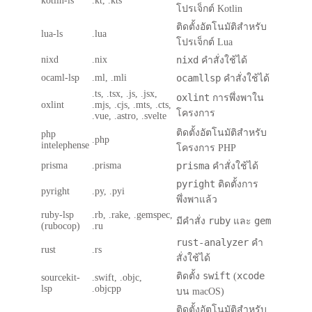
kotlin-ls
.kt, .kts
โปรเจ็กต์ Kotlin
ติดตั้งอัตโนมัติสำหรับ
lua-ls
.lua
โปรเจ็กต์ Lua
nixd
.nix
nixd
คำสั่งใช้ได้
ocaml-lsp
.ml, .mli
ocamllsp
คำสั่งใช้ได้
.ts, .tsx, .js, .jsx,
oxlint
การพึ่งพาใน
oxlint
.mjs, .cjs, .mts, .cts,
โครงการ
.vue, .astro, .svelte
ติดตั้งอัตโนมัติสำหรับ
php
.php
intelephense
โครงการ PHP
prisma
.prisma
prisma
คำสั่งใช้ได้
pyright
ติดตั้งการ
pyright
.py, .pyi
พึ่งพาแล้ว
ruby-lsp
.rb, .rake, .gemspec,
ruby
gem
มีคำสั่ง
และ
(rubocop)
.ru
rust-analyzer
คำ
rust
.rs
สั่งใช้ได้
swift
xcode
ติดตั้ง
(
sourcekit-
.swift, .objc,
lsp
.objcpp
บน macOS)
ติดตั้งอัตโนมัติสำหรับ