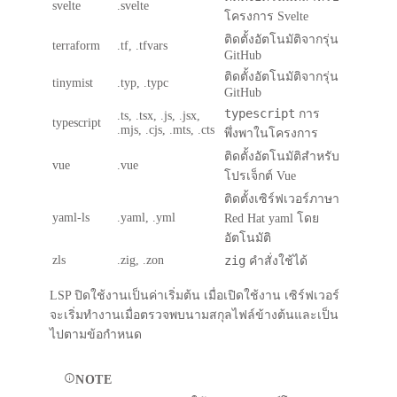
svelte
.svelte
โครงการ Svelte
ติดตั้งอัตโนมัติจากรุ่น
terraform
.tf, .tfvars
GitHub
ติดตั้งอัตโนมัติจากรุ่น
tinymist
.typ, .typc
GitHub
typescript
การ
.ts, .tsx, .js, .jsx,
typescript
.mjs, .cjs, .mts, .cts
พึ่งพาในโครงการ
ติดตั้งอัตโนมัติสำหรับ
vue
.vue
โปรเจ็กต์ Vue
ติดตั้งเซิร์ฟเวอร์ภาษา
yaml-ls
.yaml, .yml
Red Hat yaml โดย
อัตโนมัติ
zls
.zig, .zon
zig
คำสั่งใช้ได้
LSP ปิดใช้งานเป็นค่าเริ่มต้น เมื่อเปิดใช้งาน เซิร์ฟเวอร์
จะเริ่มทำงานเมื่อตรวจพบนามสกุลไฟล์ข้างต้นและเป็น
ไปตามข้อกำหนด
NOTE