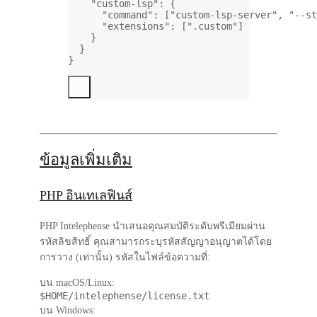
"custom-lsp"
: {
"command"
: [
"custom-lsp-server"
, 
"--st
"extensions"
: [
".custom"
]
}
}
}
ข้อมูลเพิ่มเติม
PHP อินเทเลฟินส์
PHP Intelephense นำเสนอคุณสมบัติระดับพรีเมียมผ่าน
รหัสลิขสิทธิ์ คุณสามารถระบุรหัสสัญญาอนุญาตได้โดย
การวาง (เท่านั้น) รหัสในไฟล์ข้อความที่:
บน macOS/Linux:
$HOME/intelephense/license.txt
บน Windows: