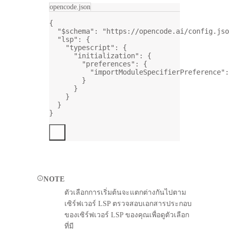
opencode.json
{
"$schema"
: 
"https://opencode.ai/config.jso
"lsp"
: {
"typescript"
: {
"initialization"
: {
"preferences"
: {
"importModuleSpecifierPreference"
:
}
}
}
}
}
NOTE
ตัวเลือกการเริ่มต้นจะแตกต่างกันไปตาม
เซิร์ฟเวอร์ LSP ตรวจสอบเอกสารประกอบ
ของเซิร์ฟเวอร์ LSP ของคุณเพื่อดูตัวเลือก
ที่มี