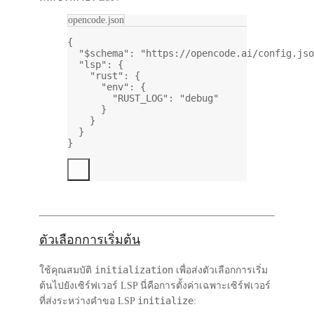
opencode.json
{
"$schema"
: 
"https://opencode.ai/config.jso
"lsp"
: {
"rust"
: {
"env"
: {
"RUST_LOG"
: 
"debug"
}
}
}
}
ตัวเลือกการเริ่มต้น
initialization
ใช้คุณสมบัติ
เพื่อส่งตัวเลือกการเริ่ม
ต้นไปยังเซิร์ฟเวอร์ LSP นี่คือการตั้งค่าเฉพาะเซิร์ฟเวอร์
initialize
ที่ส่งระหว่างคำขอ LSP
: