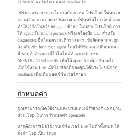
โปรเจ็กต์ แต่ไม่ได้เป็นผลบวกเสมอไป
เซิร์ฟเวอร์ภาษาอาจไม่ตรงกับสถานะโปรเจ็กต์ ใช้หน่วย
ความจำมาก แตกต่างกันตามเวอร์ชันหรือโปรเจ็กต์ และ
ทำให้เวิร์กโฟลว์ของ agent ช้าลง ในหลายโปรเจ็กต์ การ
ให้ agent รัน lint, typecheck หรือเครื่องมือ CLI สำหรับ
diagnostics อื่นโดยตรงจะดีกว่า เพราะข้อผิดพลาดจะถูก
ส่งกลับเข้า loop ของ agent โดยไม่มีข้อแลกเปลี่ยนเหล่า
นี้ ระบุคำสั่งเหล่านี้ไว้ในไฟล์คำแนะนำ เช่น
AGENTS.md
หรือ skills เพื่อให้ agent รู้ว่าต้องรันอะไร
เปิดใช้งาน LSP เมื่อโปรเจ็กต์ของคุณได้ประโยชน์จาก
feedback เพิ่มเติมของเซิร์ฟเวอร์ภาษา
กำหนดค่า
คุณสามารถเปิดใช้งานและปรับแต่งเซิร์ฟเวอร์ LSP ผ่าน
lsp
ส่วน
ในการกำหนดค่า opencode
หากต้องการเปิดใช้งานเซิร์ฟเวอร์ LSP ในตัวทั้งหมด ให้
lsp
true
ตั้งค่า
เป็น