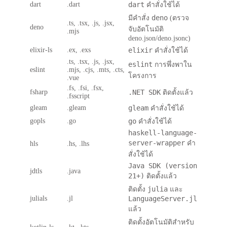
dart
.dart
dart
คำสั่งใช้ได้
deno
มีคำสั่ง
(ตรวจ
.ts, .tsx, .js, .jsx,
deno
จับอัตโนมัติ
.mjs
deno.json/deno.jsonc)
elixir-ls
.ex, .exs
elixir
คำสั่งใช้ได้
.ts, .tsx, .js, .jsx,
eslint
การพึ่งพาใน
eslint
.mjs, .cjs, .mts, .cts,
โครงการ
.vue
.fs, .fsi, .fsx,
fsharp
.NET SDK
ติดตั้งแล้ว
.fsscript
gleam
.gleam
gleam
คำสั่งใช้ได้
gopls
.go
go
คำสั่งใช้ได้
haskell-language-
server-wrapper
คำ
hls
.hs, .lhs
สั่งใช้ได้
Java SDK (version
jdtls
.java
21+)
ติดตั้งแล้ว
julia
ติดตั้ง
และ
julials
.jl
LanguageServer.jl
แล้ว
ติดตั้งอัตโนมัติสำหรับ