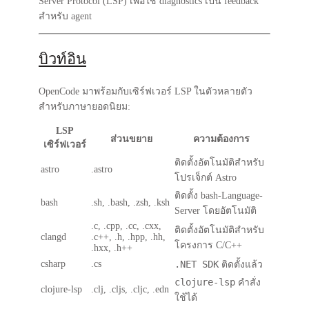
Server Protocol (LSP) เพื่อใช้ diagnostics เป็น feedback
สำหรับ agent
บิวท์อิน
OpenCode มาพร้อมกับเซิร์ฟเวอร์ LSP ในตัวหลายตัว
สำหรับภาษายอดนิยม:
LSP
ส่วนขยาย
ความต้องการ
เซิร์ฟเวอร์
ติดตั้งอัตโนมัติสำหรับ
astro
.astro
โปรเจ็กต์ Astro
ติดตั้ง bash-Language-
bash
.sh, .bash, .zsh, .ksh
Server โดยอัตโนมัติ
.c, .cpp, .cc, .cxx,
ติดตั้งอัตโนมัติสำหรับ
clangd
.c++, .h, .hpp, .hh,
โครงการ C/C++
.hxx, .h++
csharp
.cs
.NET SDK
ติดตั้งแล้ว
clojure-lsp
คำสั่ง
clojure-lsp
.clj, .cljs, .cljc, .edn
ใช้ได้