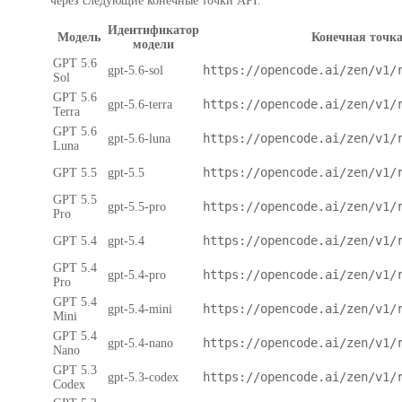
через следующие конечные точки API.
Идентификатор
Модель
Конечная точк
модели
GPT 5.6
https://opencode.ai/zen/v1/
gpt-5.6-sol
Sol
GPT 5.6
https://opencode.ai/zen/v1/
gpt-5.6-terra
Terra
GPT 5.6
https://opencode.ai/zen/v1/
gpt-5.6-luna
Luna
https://opencode.ai/zen/v1/
GPT 5.5
gpt-5.5
GPT 5.5
https://opencode.ai/zen/v1/
gpt-5.5-pro
Pro
https://opencode.ai/zen/v1/
GPT 5.4
gpt-5.4
GPT 5.4
https://opencode.ai/zen/v1/
gpt-5.4-pro
Pro
GPT 5.4
https://opencode.ai/zen/v1/
gpt-5.4-mini
Mini
GPT 5.4
https://opencode.ai/zen/v1/
gpt-5.4-nano
Nano
GPT 5.3
https://opencode.ai/zen/v1/
gpt-5.3-codex
Codex