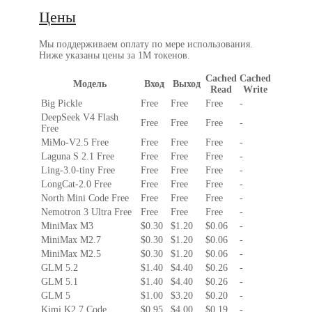
Цены
Мы поддерживаем оплату по мере использования.
Ниже указаны цены
за 1M токенов
.
Cached
Cached
Модель
Вход
Выход
Read
Write
Big Pickle
Free
Free
Free
-
DeepSeek V4 Flash
Free
Free
Free
-
Free
MiMo-V2.5 Free
Free
Free
Free
-
Laguna S 2.1 Free
Free
Free
Free
-
Ling-3.0-tiny Free
Free
Free
Free
-
LongCat-2.0 Free
Free
Free
Free
-
North Mini Code Free
Free
Free
Free
-
Nemotron 3 Ultra Free
Free
Free
Free
-
MiniMax M3
$0.30
$1.20
$0.06
-
MiniMax M2.7
$0.30
$1.20
$0.06
-
MiniMax M2.5
$0.30
$1.20
$0.06
-
GLM 5.2
$1.40
$4.40
$0.26
-
GLM 5.1
$1.40
$4.40
$0.26
-
GLM 5
$1.00
$3.20
$0.20
-
Kimi K2.7 Code
$0.95
$4.00
$0.19
-