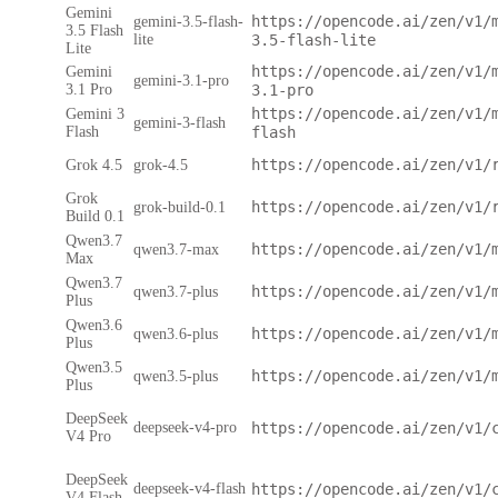
Gemini
https://opencode.ai/zen/v1/
gemini-3.5-flash-
3.5 Flash
lite
3.5-flash-lite
Lite
https://opencode.ai/zen/v1/
Gemini
gemini-3.1-pro
3.1 Pro
3.1-pro
https://opencode.ai/zen/v1/
Gemini 3
gemini-3-flash
Flash
flash
https://opencode.ai/zen/v1/
Grok 4.5
grok-4.5
Grok
https://opencode.ai/zen/v1/
grok-build-0.1
Build 0.1
Qwen3.7
https://opencode.ai/zen/v1/
qwen3.7-max
Max
Qwen3.7
https://opencode.ai/zen/v1/
qwen3.7-plus
Plus
Qwen3.6
https://opencode.ai/zen/v1/
qwen3.6-plus
Plus
Qwen3.5
https://opencode.ai/zen/v1/
qwen3.5-plus
Plus
DeepSeek
deepseek-v4-pro
https://opencode.ai/zen/v1/
V4 Pro
DeepSeek
deepseek-v4-flash
https://opencode.ai/zen/v1/
V4 Flash