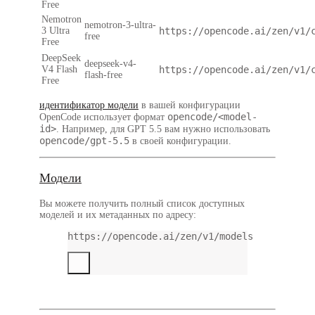
Free
Nemotron
nemotron-3-ultra-
3 Ultra
https://opencode.ai/zen/v1/
free
Free
DeepSeek
deepseek-v4-
V4 Flash
https://opencode.ai/zen/v1/
flash-free
Free
идентификатор модели
в вашей конфигурации
opencode/<model-
OpenCode использует формат
id>
. Например, для GPT 5.5 вам нужно использовать
opencode/gpt-5.5
в своей конфигурации.
Модели
Вы можете получить полный список доступных
моделей и их метаданных по адресу:
https://opencode.ai/zen/v1/models