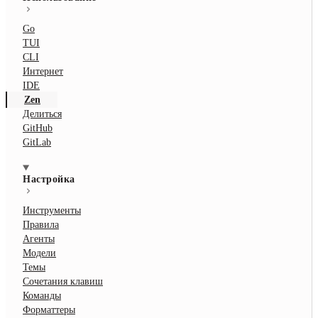
Go
TUI
CLI
Интернет
IDE
Zen
Делиться
GitHub
GitLab
Настройка
Инструменты
Правила
Агенты
Модели
Темы
Сочетания клавиш
Команды
Форматтеры