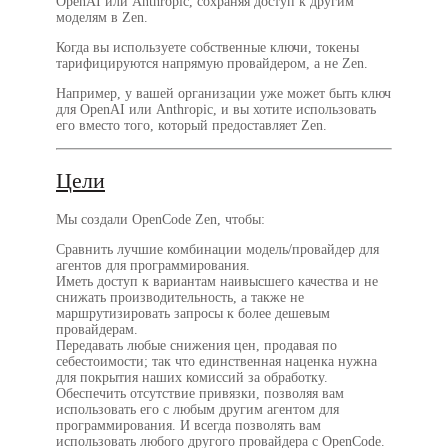
OpenAI или Anthropic, сохраняя доступ к другим
моделям в Zen.
Когда вы используете собственные ключи, токены
тарифицируются напрямую провайдером, а не Zen.
Например, у вашей организации уже может быть ключ
для OpenAI или Anthropic, и вы хотите использовать
его вместо того, который предоставляет Zen.
Цели
Мы создали OpenCode Zen, чтобы:
Сравнить
лучшие комбинации модель/провайдер для
агентов для программирования.
Иметь доступ к вариантам
наивысшего качества
и не
снижать производительность, а также не
маршрутизировать запросы к более дешевым
провайдерам.
Передавать любые
снижения цен
, продавая по
себестоимости; так что единственная наценка нужна
для покрытия наших комиссий за обработку.
Обеспечить
отсутствие привязки
, позволяя вам
использовать его с любым другим агентом для
программирования. И всегда позволять вам
использовать любого другого провайдера с OpenCode.