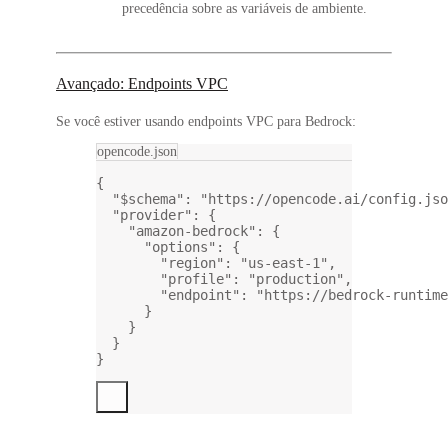
precedência sobre as variáveis de ambiente.
Avançado: Endpoints VPC
Se você estiver usando endpoints VPC para Bedrock:
opencode.json
{
"$schema"
: 
"https://opencode.ai/config.jso
"provider"
: {
"amazon-bedrock"
: {
"options"
: {
"region"
: 
"us-east-1"
,
"profile"
: 
"production"
,
"endpoint"
: 
"https://bedrock-runtime
}
}
}
}