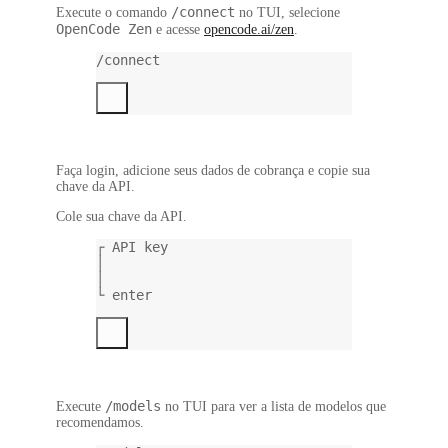
/connect
Execute o comando
no TUI, selecione
OpenCode Zen
e acesse
opencode.ai/zen
.
/connect
Faça login, adicione seus dados de cobrança e copie sua
chave da API.
Cole sua chave da API.
┌ API key
│
│
└ enter
/models
Execute
no TUI para ver a lista de modelos que
recomendamos.