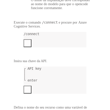
O nome da implantação deve corresponder
ao nome do modelo para que o opencode
funcione corretamente.
/connect
Execute o comando
e procure por
Azure
Cognitive Services
.
/connect
Insira sua chave da API.
┌ API key
│
│
└ enter
Defina o nome do seu recurso como uma variável de