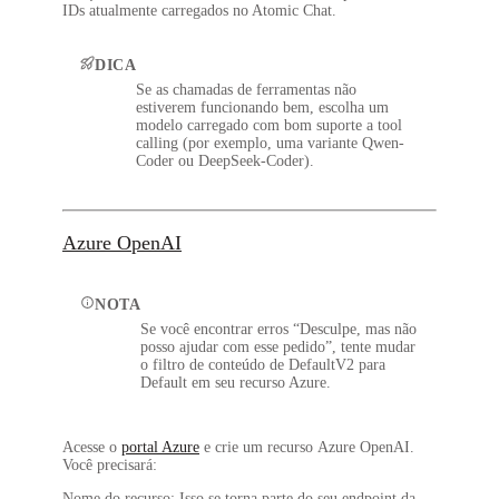
IDs atualmente carregados no Atomic Chat.
DICA
Se as chamadas de ferramentas não
estiverem funcionando bem, escolha um
modelo carregado com bom suporte a tool
calling (por exemplo, uma variante Qwen-
Coder ou DeepSeek-Coder).
Azure OpenAI
NOTA
Se você encontrar erros “Desculpe, mas não
posso ajudar com esse pedido”, tente mudar
o filtro de conteúdo de
DefaultV2
para
Default
em seu recurso Azure.
Acesse o
portal Azure
e crie um recurso
Azure OpenAI
.
Você precisará:
Nome do recurso
: Isso se torna parte do seu endpoint da