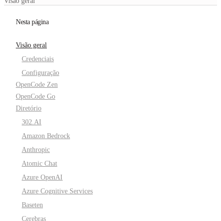
Visão geral
Nesta página
Visão geral
Credenciais
Configuração
OpenCode Zen
OpenCode Go
Diretório
302.AI
Amazon Bedrock
Anthropic
Atomic Chat
Azure OpenAI
Azure Cognitive Services
Baseten
Cerebras