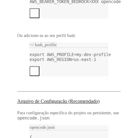
AWS_BEARER_TOKEN_BEDROCK
=
XXX
opencode
Ou adicione-as ao seu perfil bash:
~/.bash_profile
export
 AWS_PROFILE
=
my-dev-profile
export
 AWS_REGION
=
us-east-1
Arquivo de Configuração (Recomendado)
Para configuração específica do projeto ou persistente, use
opencode.json
:
opencode.json
{