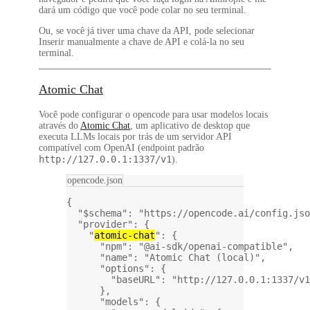
dará um código que você pode colar no seu terminal.
Ou, se você já tiver uma chave da API, pode selecionar
Inserir manualmente a chave de API
e colá-la no seu
terminal.
Atomic Chat
Você pode configurar o opencode para usar modelos locais
através do
Atomic Chat
, um aplicativo de desktop que
executa LLMs locais por trás de um servidor API
compatível com OpenAI (endpoint padrão
http://127.0.0.1:1337/v1
).
opencode.json
{
"$schema"
: 
"https://opencode.ai/config.jso
"provider"
: {
"
atomic-chat
"
: {
"npm"
: 
"@ai-sdk/openai-compatible"
,
"name"
: 
"Atomic Chat (local)"
,
"options"
: {
"baseURL"
: 
"http://127.0.0.1:1337/v1
},
"models"
: {