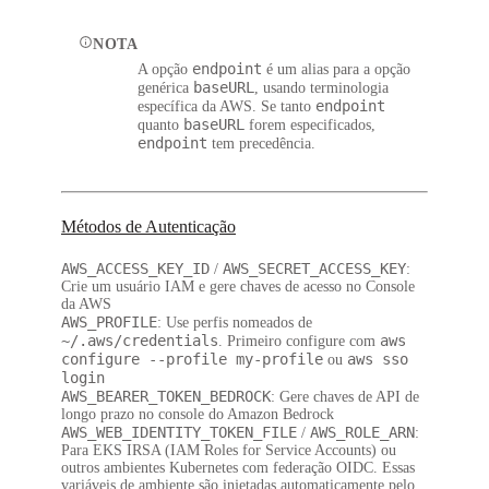
NOTA
endpoint
A opção
é um alias para a opção
baseURL
genérica
, usando terminologia
endpoint
específica da AWS. Se tanto
baseURL
quanto
forem especificados,
endpoint
tem precedência.
Métodos de Autenticação
AWS_ACCESS_KEY_ID
AWS_SECRET_ACCESS_KEY
/
:
Crie um usuário IAM e gere chaves de acesso no Console
da AWS
AWS_PROFILE
: Use perfis nomeados de
~/.aws/credentials
aws
. Primeiro configure com
configure --profile my-profile
aws sso
ou
login
AWS_BEARER_TOKEN_BEDROCK
: Gere chaves de API de
longo prazo no console do Amazon Bedrock
AWS_WEB_IDENTITY_TOKEN_FILE
AWS_ROLE_ARN
/
:
Para EKS IRSA (IAM Roles for Service Accounts) ou
outros ambientes Kubernetes com federação OIDC. Essas
variáveis de ambiente são injetadas automaticamente pelo