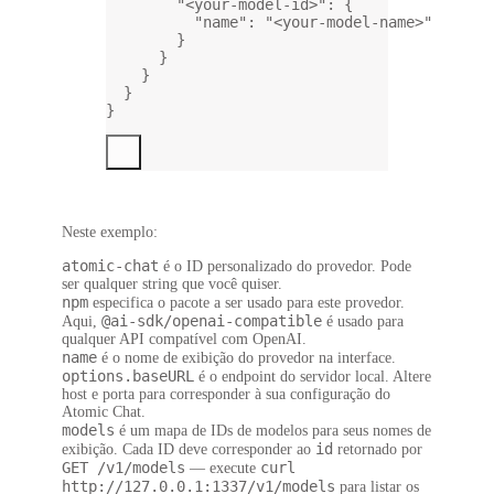
"<your-model-id>"
: {
"name"
: 
"<your-model-name>"
}
}
}
}
}
Neste exemplo:
atomic-chat
é o ID personalizado do provedor. Pode
ser qualquer string que você quiser.
npm
especifica o pacote a ser usado para este provedor.
@ai-sdk/openai-compatible
Aqui,
é usado para
qualquer API compatível com OpenAI.
name
é o nome de exibição do provedor na interface.
options.baseURL
é o endpoint do servidor local. Altere
host e porta para corresponder à sua configuração do
Atomic Chat.
models
é um mapa de IDs de modelos para seus nomes de
id
exibição. Cada ID deve corresponder ao
retornado por
GET /v1/models
curl
— execute
http://127.0.0.1:1337/v1/models
para listar os