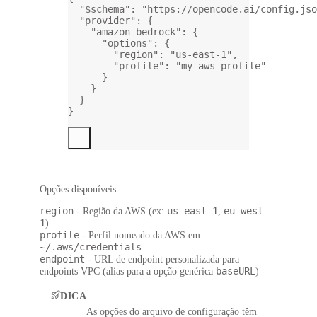
"$schema"
: 
"https://opencode.ai/config.jso
"provider"
: {
"amazon-bedrock"
: {
"options"
: {
"region"
: 
"us-east-1"
,
"profile"
: 
"my-aws-profile"
}
}
}
}
Opções disponíveis:
region
us-east-1
eu-west-
- Região da AWS (ex:
,
1
)
profile
- Perfil nomeado da AWS em
~/.aws/credentials
endpoint
- URL de endpoint personalizada para
baseURL
endpoints VPC (alias para a opção genérica
)
DICA
As opções do arquivo de configuração têm