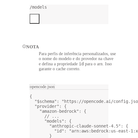
/models
NOTA
Para perfis de inferência personalizados, use
o nome do modelo e do provedor na chave
id
e defina a propriedade
para o arn. Isso
garante o cache correto.
opencode.json
{
"$schema"
: 
"https://opencode.ai/config.jso
"provider"
: {
"amazon-bedrock"
: {
// ...
"models"
: {
"anthropic-claude-sonnet-4.5"
: {
"id"
: 
"arn:aws:bedrock:us-east-1:x
}