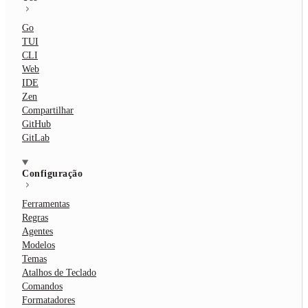
Go
TUI
CLI
Web
IDE
Zen
Compartilhar
GitHub
GitLab
Configuração
Ferramentas
Regras
Agentes
Modelos
Temas
Atalhos de Teclado
Comandos
Formatadores