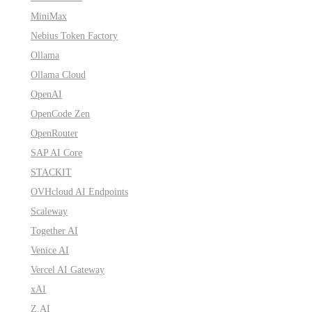
MiniMax
Nebius Token Factory
Ollama
Ollama Cloud
OpenAI
OpenCode Zen
OpenRouter
SAP AI Core
STACKIT
OVHcloud AI Endpoints
Scaleway
Together AI
Venice AI
Vercel AI Gateway
xAI
Z.AI